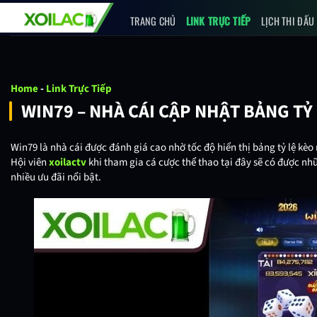
Bỏ
TRANG CHỦ
LINK TRỰC TIẾP
LỊCH THI ĐẤU
qua
nội
dung
Home
-
Link Trực Tiếp
WIN79 – NHÀ CÁI CẬP NHẬT BẢNG T
Win79 là nhà cái được đánh giá cao nhờ tốc độ hiển thị bảng tỷ lệ kèo 
Hội viên
xoilactv
khi tham gia cá cược thể thao tại đây sẽ có được nhữ
nhiều ưu đãi nổi bật.