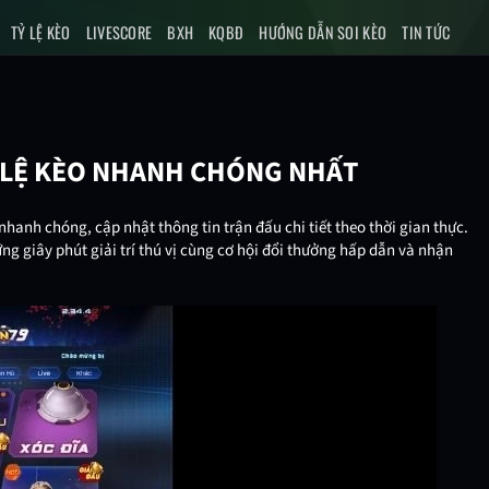
TỶ LỆ KÈO
LIVESCORE
BXH
KQBĐ
HƯỚNG DẪN SOI KÈO
TIN TỨC
Ỷ LỆ KÈO NHANH CHÓNG NHẤT
nhanh chóng, cập nhật thông tin trận đấu chi tiết theo thời gian thực.
ng giây phút giải trí thú vị cùng cơ hội đổi thưởng hấp dẫn và nhận