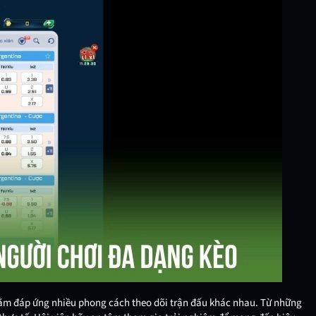
hằm đáp ứng nhiều phong cách theo dõi trận đấu khác nhau. Từ những