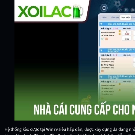
Hệ thống kèo cược tại Win79 siêu hấp dẫn, được xây dựng đa dạng n