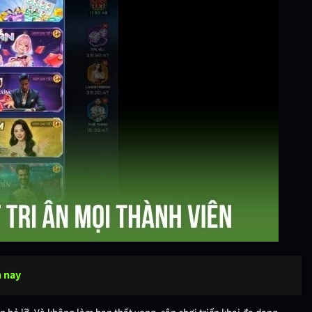
n nay