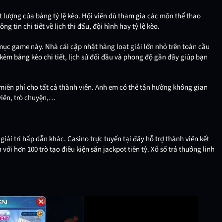
t lượng của bảng tỷ lệ kèo. Hội viên dù tham gia các môn thể thao
tin chi tiết về lịch thi đấu, đội hình hay tỷ lệ kèo.
mục game này. Nhà cái cập nhật hàng loạt giải lớn nhỏ trên toàn cầu
kèm bảng kèo chi tiết, lịch sử đối đầu và phong độ gần đây giúp bạn
 miễn phí cho tất cả thành viên. Anh em có thể tận hưởng không gian
viên, trò chuyện,…
iải trí hấp dẫn khác. Casino trực tuyến tại đây hỗ trợ thành viên kết
ới hơn 100 trò tạo điều kiện săn jackpot tiền tỷ. Xổ số trả thưởng linh