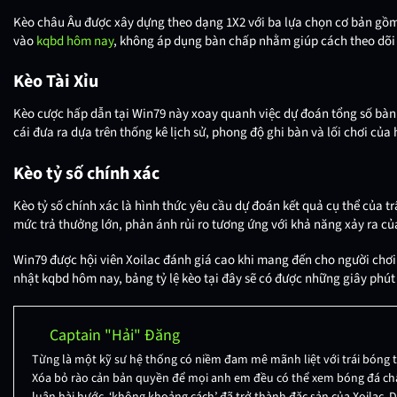
Kèo châu Âu được xây dựng theo dạng 1X2 với ba lựa chọn cơ bản gồm
vào
kqbd hôm nay
, không áp dụng bàn chấp nhằm giúp cách theo dõi t
Kèo Tài Xỉu
Kèo cược hấp dẫn tại Win79 này xoay quanh việc dự đoán tổng số bàn 
cái đưa ra dựa trên thống kê lịch sử, phong độ ghi bàn và lối chơi của 
Kèo tỷ số chính xác
Kèo tỷ số chính xác là hình thức yêu cầu dự đoán kết quả cụ thể của t
mức trả thưởng lớn, phản ánh rủi ro tương ứng với khả năng xảy ra củ
Win79 được hội viên Xoilac đánh giá cao khi mang đến cho người chơi
nhật kqbd hôm nay, bảng tỷ lệ kèo tại đây sẽ có được những giây phút t
Captain "Hải" Đăng
Từng là một kỹ sư hệ thống có niềm đam mê mãnh liệt với trái bóng t
Xóa bỏ rào cản bản quyền để mọi anh em đều có thể xem bóng đá chấ
luận hài hước, ‘không khoảng cách’ đã trở thành đặc sản của Xoilac. 