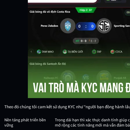
Theo đó chúng tôi cam kết sử dụng KYC như “người bạn đồng hành lâu 
Nền tảng phát triển bền
Trong dài hạn thì xác thực danh tính giúp
vững
mở rộng các tính năng mới mà vẫn đảm bả