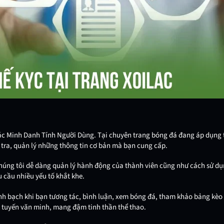
Xác Minh Danh Tính Người Dùng. Tại chuyên trang bóng đá đang áp dụng 
tra, quản lý những thông tin cơ bản mà bạn cung cấp.
. Chúng tôi dễ dàng quản lý hành động của thành viên cũng như cách sử dụ
 cầu nhiều yếu tố khắt khe.
h bạch khi bạn tương tác, bình luận, xem bóng đá, tham khảo bảng kèo 
ực tuyến văn minh, mang đậm tinh thần thể thao.