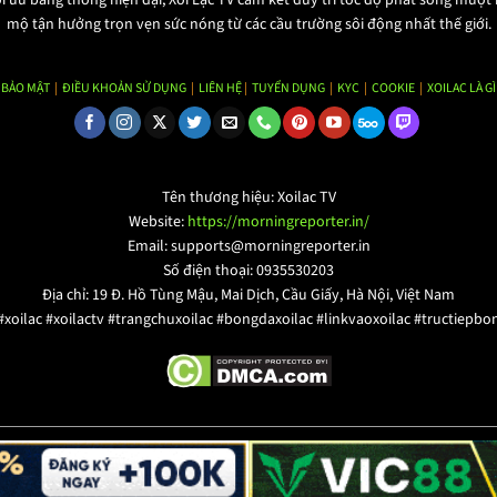
i ưu băng thông hiện đại, Xôi Lạc TV cam kết duy trì tốc độ phát sóng mượt 
mộ tận hưởng trọn vẹn sức nóng từ các cầu trường sôi động nhất thế giới.
 BẢO MẬT
|
ĐIỀU KHOẢN SỬ DỤNG
|
LIÊN HỆ
|
TUYỂN DỤNG
|
KYC
|
COOKIE
|
XOILAC LÀ GÌ
Tên thương hiệu: Xoilac TV
Website:
https://morningreporter.in/
Email:
supports@morningreporter.in
Số điện thoại: 0935530203
Địa chỉ: 19 Đ. Hồ Tùng Mậu, Mai Dịch, Cầu Giấy, Hà Nội, Việt Nam
#xoilac #xoilactv #trangchuxoilac #bongdaxoilac #linkvaoxoilac #tructiepbo
© Copyright 2026 morningreporter.in. All rights reserved.
át hành lại dữ liệu từ website này khi có sự đồng ý bằng văn bản từ mornin