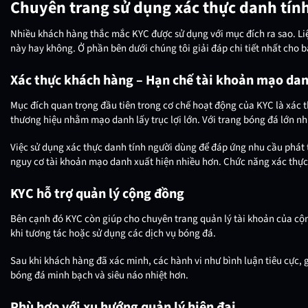
Chuyên trang sử dụng xác thực danh tín
Nhiều khách hàng thắc mắc KYC được sử dụng với mục đích ra sao. Liệ
này hay không. Ở phần bên dưới chúng tôi giải đáp chi tiết nhất cho b
Xác thực khách hàng – Hạn chế tài khoản mạo da
Mục đích quan trọng đầu tiên trong cơ chế hoạt động của KYC là xác 
thương hiệu nhằm mạo danh lấy trục lợi lớn. Với trang bóng đá lớn như
Việc sử dụng xác thực danh tính người dùng để đáp ứng nhu cầu phát 
nguy cơ tài khoản mạo danh xuất hiện nhiều hơn. Chức năng xác thực 
KYC hỗ trợ quản lý cộng đồng
Bên cạnh đó KYC còn giúp cho chuyên trang quản lý tài khoản của cộ
khi tương tác hoặc sử dụng các dịch vụ bóng đá.
Sau khi khách hàng đã xác minh, các hành vi như bình luận tiêu cực, g
bóng đá minh bạch và siêu náo nhiệt hơn.
Phù hợp với xu hướng quản lý hiện đại