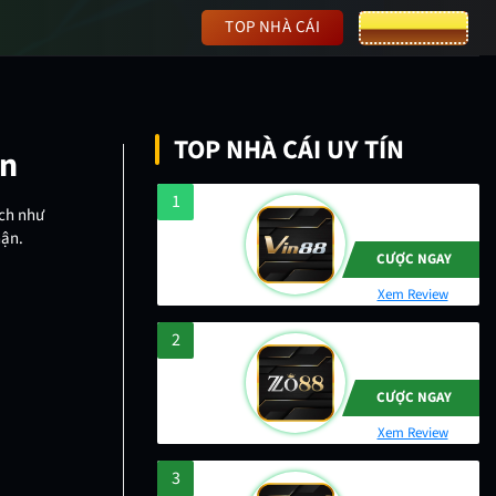
TOP NHÀ CÁI
CƯỢC VIN88
TOP NHÀ CÁI UY TÍN
in
1
ạch như
hận.
CƯỢC NGAY
Xem Review
BH thể thao cược đầu hoàn 100%
2
CƯỢC NGAY
Xem Review
Thế giới giải trí đẳng cấp
3