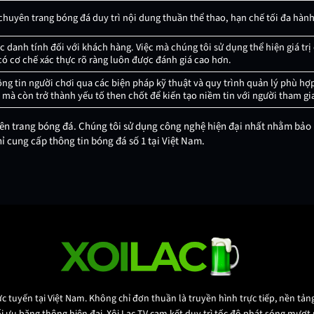
huyên trang bóng đá duy trì nội dung thuần thể thao, hạn chế tối đa hành 
ực danh tính đối với khách hàng. Việc mà chúng tôi sử dụng thể hiện giá tr
có cơ chế xác thực rõ ràng luôn được đánh giá cao hơn.
ng tin người chơi qua các biện pháp kỹ thuật và quy trình quản lý phù hợp
mà còn trở thành yếu tố then chốt để kiến tạo niềm tin với người tham gi
uyên trang bóng đá. Chúng tôi sử dụng công nghệ hiện đại nhất nhằm bảo 
hỉ cung cấp thông tin bóng đá số 1 tại Việt Nam.
c tuyến tại Việt Nam. Không chỉ đơn thuần là truyền hình trực tiếp, nền tả