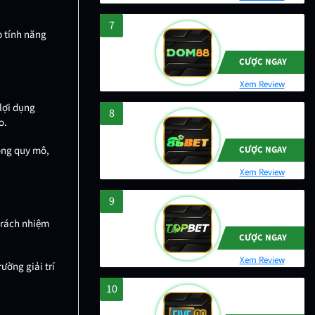
Giao dịch siêu tốc, nạp rút 1-1
7
p tính năng
CƯỢC NGAY
Xem Review
Sân chơi công bằng, minh bạch
lợi dụng
8
o.
ộng quy mô,
CƯỢC NGAY
Xem Review
Đăng ký ngay nhận quà liền tay
9
trách nhiệm
CƯỢC NGAY
Xem Review
ường giải trí
Tỷ lệ kèo hấp dẫn nhất thị trường
10