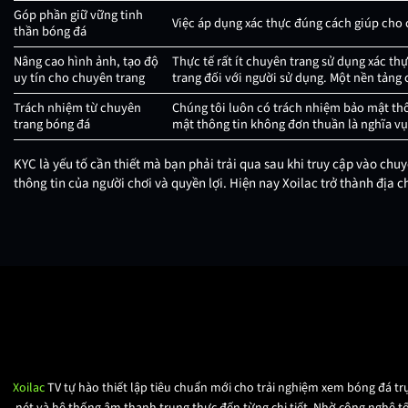
Góp phần giữ vững tinh
Việc áp dụng xác thực đúng cách giúp cho c
thần bóng đá
Nâng cao hình ảnh, tạo độ
Thực tế rất ít chuyên trang sử dụng xác th
uy tín cho chuyên trang
trang đối với người sử dụng. Một nền tảng 
Trách nhiệm từ chuyên
Chúng tôi luôn có trách nhiệm bảo mật thô
trang bóng đá
mật thông tin không đơn thuần là nghĩa vụ 
KYC là yếu tố cần thiết mà bạn phải trải qua sau khi truy cập vào ch
thông tin của người chơi và quyền lợi. Hiện nay Xoilac trở thành địa c
Xoilac
TV tự hào thiết lập tiêu chuẩn mới cho trải nghiệm xem bóng đá trự