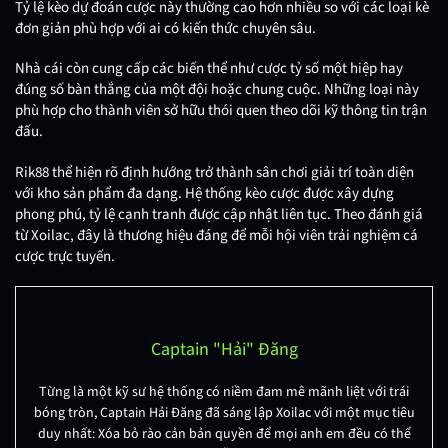
Tỷ lệ kèo dự đoán cược này thường cao hơn nhiều so với các loại kè
đơn giản phù hợp với ai có kiến thức chuyên sâu.
Nhà cái còn cung cấp các biến thể như cược tỷ số một hiệp hay
đúng số bàn thắng của một đội hoặc chung cuộc. Những loại này
phù hợp cho thành viên sở hữu thói quen theo dõi kỹ thông tin trận
đấu.
Rik88 thể hiện rõ định hướng trở thành sân chơi giải trí toàn diện
với kho sản phẩm đa dạng. Hệ thống kèo cược được xây dựng
phong phú, tỷ lệ cạnh tranh được cập nhật liên tục. Theo đánh giá
từ Xoilac, đây là thương hiệu đáng để mỗi hội viên trải nghiệm cá
cược trực tuyến.
Captain "Hải" Đăng
Từng là một kỹ sư hệ thống có niềm đam mê mãnh liệt với trái
bóng tròn, Captain Hải Đăng đã sáng lập Xoilac với một mục tiêu
duy nhất: Xóa bỏ rào cản bản quyền để mọi anh em đều có thể