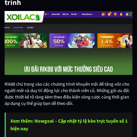
trình
Rik88 chú trọng vào các chương trình khuyến mãi để tăng vốn cho
người mới và duy trì động lực cho thành viên cũ. Những gói ưu đãi
được thiết kế rõ ràng kèm theo điều kiện vòng cược cùng thời gian
áp dụng cụ thể giúp bạn dễ theo dõi.
Xem thêm: Nowgoal – Cập nhật tỷ lệ kèo trực tuyến số 1
hiện nay