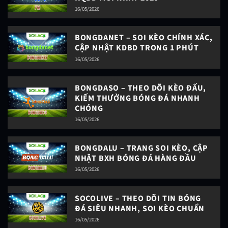
16/05/2026
BONGDANET – SOI KÈO CHÍNH XÁC,
CẬP NHẬT KDBD TRONG 1 PHÚT
16/05/2026
BONGDASO – THEO DÕI KÈO ĐẤU,
KIẾM THƯỞNG BÓNG ĐÁ NHANH
CHÓNG
16/05/2026
BONGDALU – TRANG SOI KÈO, CẬP
NHẬT BXH BÓNG ĐÁ HÀNG ĐẦU
16/05/2026
SOCOLIVE – THEO DÕI TIN BÓNG
ĐÁ SIÊU NHANH, SOI KÈO CHUẨN
16/05/2026