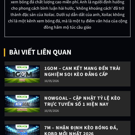
xem bóng đá chất lượng cao miễn phí. Anh là người định hướng
cho phong cách bình luận hài hước, ‘không khoảng cách’ đã trở
thành đặc sản của Xoilac. Dưới sự dẫn dắt của anh, Xoilac không
chỉ là một kênh xem bóng đá, mà là một tụ điểm văn hóa của cộng
đồng hâm mộ túc cầu giáo
BÀI VIẾT LIÊN QUAN
1GOM – CAM KẾT MANG ĐẾN TRẢI
NGHIỆM SOI KÈO ĐẲNG CẤP
16/05/2026
NOWGOAL – CẬP NHẬT TỶ LỆ KÈO
TRỰC TUYẾN SỐ 1 HIỆN NAY
16/05/2026
7M – NHẬN ĐỊNH KÈO BÓNG ĐÁ,
KQBD MỚI NHẤT 2026