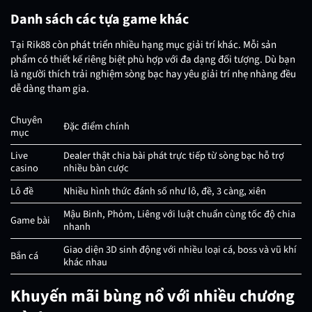
Danh sách các tựa game khác
Tại Rik88 còn phát triển nhiều hạng mục giải trí khác. Mỗi sản
phẩm có thiết kế riêng biệt phù hợp với đa dạng đối tượng. Dù bạn
là người thích trải nghiệm sòng bạc hay yêu giải trí nhẹ nhàng đều
dễ dàng tham gia.
Chuyên
Đặc điểm chính
mục
Live
Dealer thật chia bài phát trực tiếp từ sòng bạc hỗ trợ
casino
nhiều bàn cược
Lô đề
Nhiều hình thức đánh số như lô, đề, 3 càng, xiên
Mậu Binh, Phỏm, Liêng với luật chuẩn cùng tốc độ chia
Game bài
nhanh
Giao diện 3D sinh động với nhiều loại cá, boss và vũ khí
Bắn cá
khác nhau
Khuyến mãi bùng nổ với nhiều chương