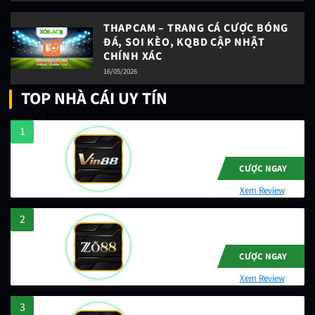
THAPCAM – TRANG CÁ CƯỢC BÓNG
ĐÁ, SOI KÈO, KQBD CẬP NHẬT
CHÍNH XÁC
16/05/2026
TOP NHÀ CÁI UY TÍN
1
CƯỢC NGAY
Xem Review
BH thể thao cược đầu hoàn 100%
2
CƯỢC NGAY
Xem Review
Thế giới giải trí đẳng cấp
3