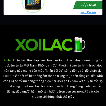
CƯỢC NGAY
Xem Review
Hoàn trả cược lên đến 10%
Xoilac
TV tự hào thiết lập tiêu chuẩn mới cho trải nghiệm xem bóng đá
trực tuyến tại Việt Nam. Không chỉ đơn thuần là truyền hình trực tiếp,
nền tảng này mang đến một "khán đài ảo" sống động với độ phân giải
Full HD sắc nét và hệ thống âm thanh trung thực đến từng chi tiết. Nhờ
công nghệ tối ưu băng thông hiện đại, Xôi Lạc TV cam kết duy trì tốc độ
phát sóng mượt mà, loại bỏ hoàn toàn tình trạng đứng hình hay trễ
tiếng, giúp người hâm mộ tận hưởng trọn vẹn sức nóng từ các cầu
trường sôi động nhất thế giới.