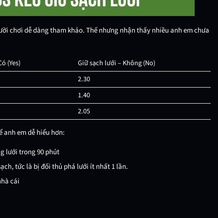
ười chơi dễ dàng tham khảo. Thế nhưng nhận thấy nhiều anh em chưa
Có (Yes)
Giữ sạch lưới – Không (No)
2.30
1.40
2.05
để anh em dễ hiểu hơn:
g lưới trong 90 phút
h, tức là bị đối thủ phá lưới ít nhất 1 lần.
nhà cái