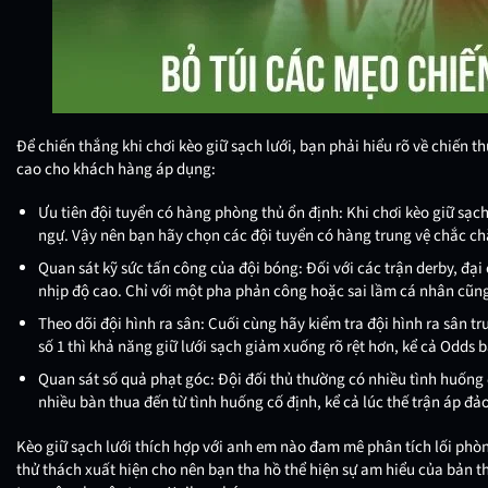
Để chiến thắng khi chơi kèo giữ sạch lưới, bạn phải hiểu rõ về chiến t
cao cho khách hàng áp dụng:
Ưu tiên đội tuyển có hàng phòng thủ ổn định: Khi chơi kèo giữ sạc
ngự. Vậy nên bạn hãy chọn các đội tuyển có hàng trung vệ chắc ch
Quan sát kỹ sức tấn công của đội bóng: Đối với các trận derby, đạ
nhịp độ cao. Chỉ với một pha phản công hoặc sai lầm cá nhân cũng
Theo dõi đội hình ra sân: Cuối cùng hãy kiểm tra đội hình ra sân t
số 1 thì khả năng giữ lưới sạch giảm xuống rõ rệt hơn, kể cả Odds 
Quan sát số quả phạt góc: Đội đối thủ thường có nhiều tình huống 
nhiều bàn thua đến từ tình huống cố định, kể cả lúc thế trận áp đả
Kèo giữ sạch lưới thích hợp với anh em nào đam mê phân tích lối phò
thử thách xuất hiện cho nên bạn tha hồ thể hiện sự am hiểu của bản 