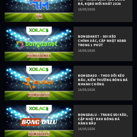
ĐÁ, KQBD MỚI NHẤT 2026
16/05/2026
BONGDANET – SOI KÈO
CHÍNH XÁC, CẬP NHẬT KDBD
TRONG 1 PHÚT
16/05/2026
BONGDASO – THEO DÕI KÈO
ĐẤU, KIẾM THƯỞNG BÓNG ĐÁ
NHANH CHÓNG
16/05/2026
BONGDALU – TRANG SOI KÈO,
CẬP NHẬT BXH BÓNG ĐÁ
HÀNG ĐẦU
16/05/2026