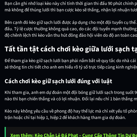
Bạn cần ghi nhớ loại kèo này chỉ tính thời gian thi đấu 90 phút chính 
mà không để thủng lưới thì bạn cược kèo sẽ thắng, nhận lợi nhuận tư
Bên cạnh đó kèo giữ sạch lưới được áp dụng cho một đội tuyển cụ thể. 
đấu. Tỷ lệ cược thường không quá cao, do các đội tuyển mạnh thường có
độ chênh lệch thì kèo vẫn thu hút đông đảo hội viên do độ an toàn cao
Tất tần tật cách chơi kèo giữa lưới sạch t
Để tham gia kèo giữ sạch lưới bạn phải nắm bắt về quy tắc do nhà cái
sẻ thông tin chi tiết cho anh em hiểu rõ tỷ số trực tiếp cùng kinh nghi
Cách chơi kèo giữ sạch lưới đúng với luật
Khi tham gia, anh em dự đoán một đội bóng giữ lưới sạch trong suốt 9
nào thì bạn chiến thắng và có lợi nhuận. Đổi lại nếu chỉ 1 bàn thắng 
Kèo này không yêu cầu về phong độ hay thể lực mà chỉ xét yếu tố phòn
trận hoặc chỉ tại hiệp 1, hiệp 2 để khách hàng tham gia dự đoán.
Xem thêm: Kèo Chẵn Lẻ Đá Phạt – Cung Cấp Thông Tin Dự Đ