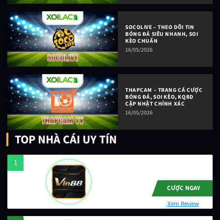
SOCOLIVE – THEO DÕI TIN
BÓNG ĐÁ SIÊU NHANH, SOI
KÈO CHUẨN
16/05/2026
THAPCAM – TRANG CÁ CƯỢC
BÓNG ĐÁ, SOI KÈO, KQBD
CẬP NHẬT CHÍNH XÁC
16/05/2026
TOP NHÀ CÁI UY TÍN
1
CƯỢC NGAY
Xem Review
BH thể thao cược đầu hoàn 100%