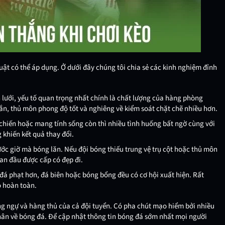
huật có thể áp dụng. Ở dưới đây chúng tôi chia sẻ các kinh nghiệm đỉnh
h lưới, yếu tố quan trọng nhất chính là chất lượng của hàng phòng
ắn, thủ môn phong độ tốt và nghiêng về kiểm soát chặt chẽ nhiều hơn.
i chiến hoặc mang tính sống còn thì nhiều tình huống bất ngờ cùng với
 khiến kết quả thay đổi.
rước giờ mà bóng lăn. Nếu đội bóng thiếu trung vệ trụ cột hoặc thủ môn
ban đầu được cấp có đẹp đi.
đá phạt hơn, đá biên hoặc bóng bổng đều có cơ hội xuất hiện. Rất
o hoàn toàn.
ng ngự và hàng thủ của cả đội tuyển. Có pha chút mạo hiểm bởi nhiều
thân về bóng đá. Để cập nhật thông tin bóng đá sớm nhất mọi người