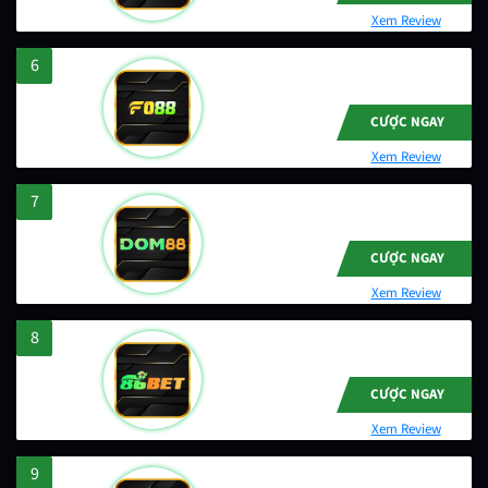
Xem Review
Tận hưởng không gian giải trí đỉnh cao
6
CƯỢC NGAY
Xem Review
Giao dịch siêu tốc, nạp rút 1-1
7
CƯỢC NGAY
Xem Review
Sân chơi công bằng, minh bạch
8
CƯỢC NGAY
Xem Review
Đăng ký ngay nhận quà liền tay
9