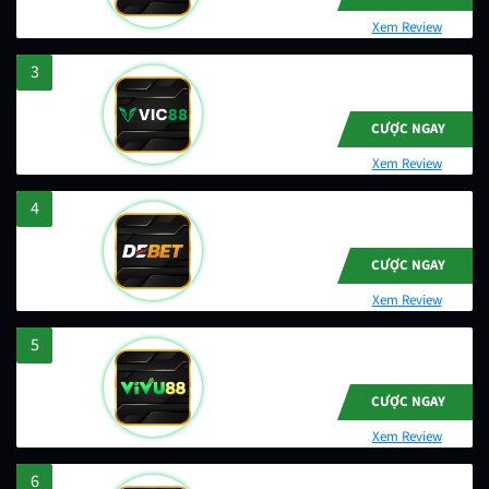
Xem Review
Thế giới giải trí đẳng cấp
3
CƯỢC NGAY
Xem Review
Hoàn trả vô hạn mỗi ngày
4
CƯỢC NGAY
Xem Review
Sảnh cược thể thao uy tín số 1
5
CƯỢC NGAY
Xem Review
Tận hưởng không gian giải trí đỉnh cao
6