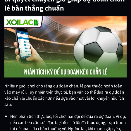
lẻ bàn thắng chuẩn
Nhiều người chơi cho rằng dự đoán chẵn, lẻ phụ thuộc hoàn toàn
vào may rủi. Tuy nhiên trên thực tế, bạn vẫn có thể đưa ra dự đoán
kèo chẵn lẻ chuẩn xác hơn nếu dựa vào một vài lời khuyên hữu ích
sau:
Nên phân tích thực lực, lối chơi hai đội để đưa ra dự đoán. Ví dụ,
nếu các bên cân sức đặc biệt đều có lối đá thực dụng, trận tranh
tài dễ hòa, cửa chẵn thường về. Ngược lại, khi mạnh gặp yếu,