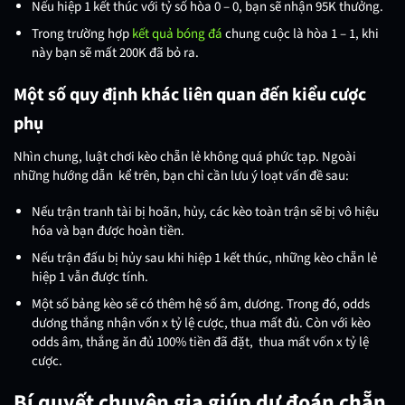
Nếu hiệp 1 kết thúc với tỷ số hòa 0 – 0, bạn sẽ nhận 95K thưởng.
Trong trường hợp
kết quả bóng đá
chung cuộc là hòa 1 – 1, khi
này bạn sẽ mất 200K đã bỏ ra.
Một số quy định khác liên quan đến kiểu cược
phụ
Nhìn chung, luật chơi kèo chẵn lẻ không quá phức tạp. Ngoài
những hướng dẫn kể trên, bạn chỉ cần lưu ý loạt vấn đề sau:
Nếu trận tranh tài bị hoãn, hủy, các kèo toàn trận sẽ bị vô hiệu
hóa và bạn được hoàn tiền.
Nếu trận đấu bị hủy sau khi hiệp 1 kết thúc, những kèo chẵn lẻ
hiệp 1 vẫn được tính.
Một số bảng kèo sẽ có thêm hệ số âm, dương. Trong đó, odds
dương thắng nhận vốn x tỷ lệ cược, thua mất đủ. Còn với kèo
odds âm, thắng ăn đủ 100% tiền đã đặt, thua mất vốn x tỷ lệ
cược.
Bí quyết chuyên gia giúp dự đoán chẵn