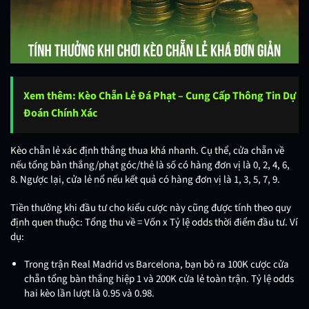
Xem thêm: Kèo Chẵn Lẻ Đá Phạt – Cung Cấp Thông Tin Dự
Đoán Chính Xác
Kèo chẵn lẻ xác định thắng thua khá nhanh. Cụ thể, cửa chẵn về
nếu tổng bàn thắng/phạt góc/thẻ là số có hàng đơn vị là 0, 2, 4, 6,
8. Ngược lại, cửa lẻ nổ nếu kết quả có hàng đơn vị là 1, 3, 5, 7, 9.
Tiền thưởng khi đầu tư cho kiểu cược này cũng được tính theo quy
định quen thuộc: Tổng thu về = Vốn x Tỷ lệ odds thời điểm đầu tư. Ví
dụ:
Trong trận Real Madrid vs Barcelona, bạn bỏ ra 100K cược cửa
chẵn tổng bàn thắng hiệp 1 và 200K cửa lẻ toàn trận. Tỷ lệ odds
hai kèo lần lượt là 0.95 và 0.98.