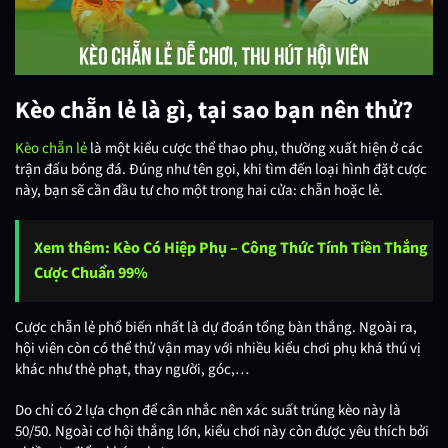
Kèo chẵn lẻ là gì, tại sao bạn nên thử?
Kèo chẵn lẻ
là một kiểu cược thể thao phụ, thường xuất hiện ở các
trận đấu bóng đá. Đúng như tên gọi, khi tìm đến loại hình đặt cược
này, bạn sẽ cần đầu tư cho một trong hai cửa: chẵn hoặc lẻ.
Xem thêm: Kèo Có Hiệp Phụ – Công Thức Tính Tiền Thắng
Cược Chuẩn 99%
Cược chẵn lẻ phổ biến nhất là dự đoán tổng bàn thắng. Ngoài ra,
hội viên còn có thể thử vận may với nhiều kiểu chơi phụ khá thú vị
khác như thẻ phạt, thay người, góc,…
Do chỉ có 2 lựa chọn để cân nhắc nên xác suất trúng kèo này là
50/50. Ngoài cơ hội thắng lớn, kiểu chơi này còn được yêu thích bởi