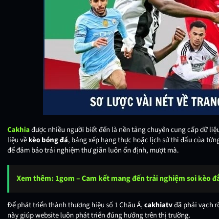
Cakhia
được nhiều người biết đến là nền tảng chuyên cung cấp dữ liệ
liệu về
kèo bóng đá
, bảng xếp hạng thực hoặc lịch sử thi đấu của từn
để đảm bảo trải nghiệm thư giãn luôn ổn định, mượt mà.
Xem thêm: 1gom – Cam kết mang đến trải nghiệm soi kèo đ
Để phát triển thành thương hiệu số 1 Châu Á,
cakhiatv
đã phải vạch r
này giúp website luôn phát triển đúng hướng trên thị trường.