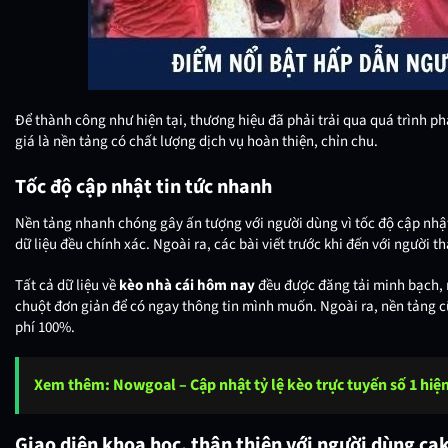
Để thành công như hiện tại, thương hiệu đã phải trải qua quá trình ph
giá là nền tảng có chất lượng dịch vụ hoàn thiện, chỉn chu.
Tốc độ cập nhật tin tức nhanh
Nền tảng nhanh chóng gây ấn tượng với người dùng vì tốc độ cập nhậ
dữ liệu đều chính xác. Ngoài ra, các bài viết trước khi đến với ngườ
Tất cả dữ liệu về
kèo nhà cái hôm nay
đều được đăng tải minh bạch, r
chuột đơn giản để có ngay thông tin mình muốn. Ngoài ra, nền tảng
phí 100%.
Xem thêm: Nowgoal – Cập nhật tỷ lệ kèo trực tuyến số 1 hiệ
Giao diện khoa học, thân thiện với người dùng ca