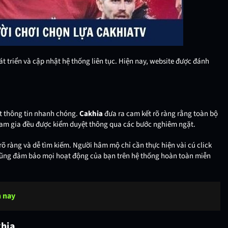
át triển và cập nhật hệ thống liên tục. Hiện nay, website được đánh
t thông tin nhanh chóng.
Cakhia
đưa ra cam kết rõ ràng rằng toàn bộ
i tham gia đều được kiểm duyệt thông qua các bước nghiêm ngặt.
õ ràng và dễ tìm kiếm. Người hâm mộ chỉ cần thực hiện vài cú click
 cũng đảm bảo mọi hoạt động của bạn trên hệ thống hoàn toàn miễn
n nay
khia