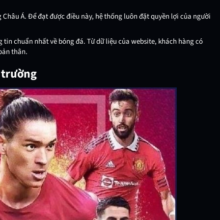
g Châu Á. Để đạt được điều này, hệ thống luôn đặt quyền lợi của người
tin chuẩn nhất về bóng đá. Từ dữ liệu của website, khách hàng có
bản thân.
 trường