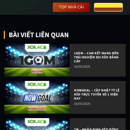
TOP NHÀ CÁI
CƯỢC VIN88
BÀI VIẾT LIÊN QUAN
1GOM – CAM KẾT MANG ĐẾN
TRẢI NGHIỆM SOI KÈO ĐẲNG
CẤP
16/05/2026
NOWGOAL – CẬP NHẬT TỶ LỆ
KÈO TRỰC TUYẾN SỐ 1 HIỆN
NAY
16/05/2026
7M – NHẬN ĐỊNH KÈO BÓNG