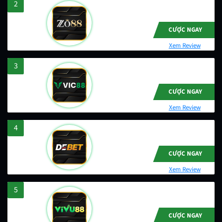
2
CƯỢC NGAY
Xem Review
Thế giới giải trí đẳng cấp
3
CƯỢC NGAY
Xem Review
Hoàn trả vô hạn mỗi ngày
4
CƯỢC NGAY
Xem Review
Sảnh cược thể thao uy tín số 1
5
CƯỢC NGAY