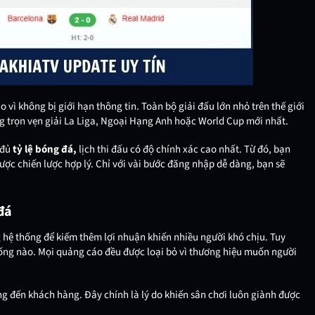
o vì không bị giới hạn thông tin. Toàn bộ giải đấu lớn nhỏ trên thế giới
g trọn vẹn giải La Liga, Ngoại Hạng Anh hoặc World Cup mới nhất.
 đủ
tỷ lệ bóng đá,
lịch thi đấu có độ chính xác cao nhất. Từ đó, bạn
ược chiến lược hợp lý. Chỉ với vài bước đăng nhập dễ dàng, bạn sẽ
đá
 hệ thống để kiếm thêm lợi nhuận khiến nhiều người khó chịu. Tuy
uống nào. Mọi quảng cáo đều được loại bỏ vì thương hiệu muốn người
g đến khách hàng. Đây chính là lý do khiến sân chơi luôn giành được