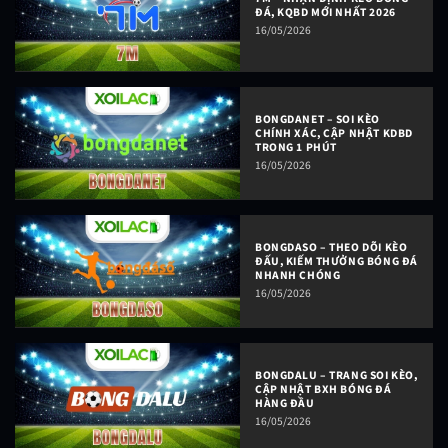
ĐÁ, KQBD MỚI NHẤT 2026
16/05/2026
BONGDANET – SOI KÈO
CHÍNH XÁC, CẬP NHẬT KDBD
TRONG 1 PHÚT
16/05/2026
BONGDASO – THEO DÕI KÈO
ĐẤU, KIẾM THƯỞNG BÓNG ĐÁ
NHANH CHÓNG
16/05/2026
BONGDALU – TRANG SOI KÈO,
CẬP NHẬT BXH BÓNG ĐÁ
HÀNG ĐẦU
16/05/2026